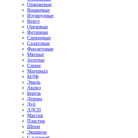
Оранжевые
Вишневые
Изумрудные
Венге
Ореховые
Янтарные
Сиреневые
Салатовые
Фиолетовые
Мятные
Золотые
Синие
Материал
МДФ
Эмаль
Акрил
Береза
Дерево
Дуб
ЛДСП
Массив
Пластик
Шпон
Экошпон
С патиной