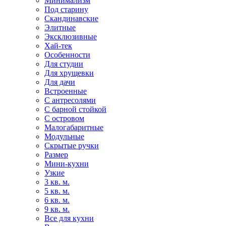
Минимализм
Под старину
Скандинавские
Элитные
Эксклюзивные
Хай-тек
Особенности
Для студии
Для хрущевки
Для дачи
Встроенные
С антресолями
С барной стойкой
С островом
Малогабаритные
Модульные
Скрытые ручки
Размер
Мини-кухни
Узкие
3 кв. м.
5 кв. м.
6 кв. м.
9 кв. м.
Все для кухни