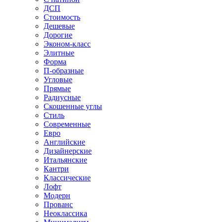
ДСП
Стоимость
Дешевые
Дорогие
Эконом-класс
Элитные
Форма
П-образные
Угловые
Прямые
Радиусные
Скошенные углы
Стиль
Современные
Евро
Английские
Дизайнерские
Итальянские
Кантри
Классические
Лофт
Модерн
Прованс
Неоклассика