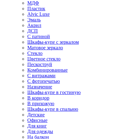
МДФ
Пластик
Alvic Luxe
Эмаль
Акрил
ДСП
С патиной
Шкафы-купе с зеркалом
Матовое зеркало
Стекло
Цветное стекло
Пескоструй
Комбинированные
С витражами
С фотопечатью
Назначение
Шкафы-купе в гостиную
В коридор
В прихожую
Шкафы-купе в спальню
Детские
Офисные
Для книг
Для одежды
На балкон