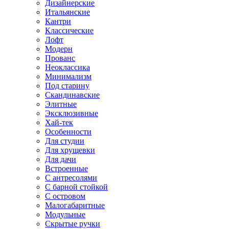
Дизайнерские
Итальянские
Кантри
Классические
Лофт
Модерн
Прованс
Неоклассика
Минимализм
Под старину
Скандинавские
Элитные
Эксклюзивные
Хай-тек
Особенности
Для студии
Для хрущевки
Для дачи
Встроенные
С антресолями
С барной стойкой
С островом
Малогабаритные
Модульные
Скрытые ручки