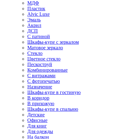
МДФ
Пластик
Alvic Luxe
Эмаль
Акрил
ДСП
С патиной
Шкафы-купе с зеркалом
Матовое зеркало
Стекло
Цветное стекло
Пескоструй
Комбинированные
С витражами
С фотопечатью
Назначение
Шкафы-купе в гостиную
В коридор
В прихожую
Шкафы-купе в спальню
Детские
Офисные
Для книг
Для одежды
На балкон