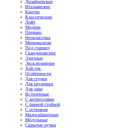
Дизайнерские
Итальянские
Кантри
Классические
Лофт
Модерн
Прованс
Неоклассика
Минимализм
Под старину
Скандинавские
Элитные
Эксклюзивные
Хай-тек
Особенности
Для студии
Для хрущевки
Для дачи
Встроенные
С антресолями
С барной стойкой
С островом
Малогабаритные
Модульные
Скрытые ручки