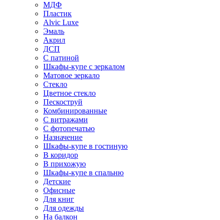
МДФ
Пластик
Alvic Luxe
Эмаль
Акрил
ДСП
С патиной
Шкафы-купе с зеркалом
Матовое зеркало
Стекло
Цветное стекло
Пескоструй
Комбинированные
С витражами
С фотопечатью
Назначение
Шкафы-купе в гостиную
В коридор
В прихожую
Шкафы-купе в спальню
Детские
Офисные
Для книг
Для одежды
На балкон