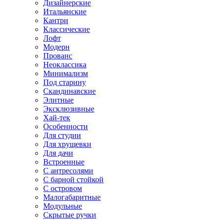
Дизайнерские
Итальянские
Кантри
Классические
Лофт
Модерн
Прованс
Неоклассика
Минимализм
Под старину
Скандинавские
Элитные
Эксклюзивные
Хай-тек
Особенности
Для студии
Для хрущевки
Для дачи
Встроенные
С антресолями
С барной стойкой
С островом
Малогабаритные
Модульные
Скрытые ручки