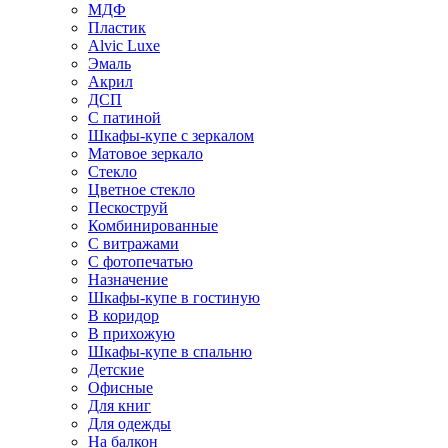
МДФ
Пластик
Alvic Luxe
Эмаль
Акрил
ДСП
С патиной
Шкафы-купе с зеркалом
Матовое зеркало
Стекло
Цветное стекло
Пескоструй
Комбинированные
С витражами
С фотопечатью
Назначение
Шкафы-купе в гостиную
В коридор
В прихожую
Шкафы-купе в спальню
Детские
Офисные
Для книг
Для одежды
На балкон