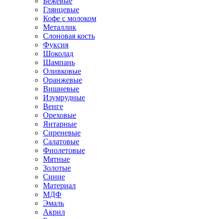
Бежевые
Глянцевые
Кофе с молоком
Металлик
Слоновая кость
Фуксия
Шоколад
Шампань
Оливковые
Оранжевые
Вишневые
Изумрудные
Венге
Ореховые
Янтарные
Сиреневые
Салатовые
Фиолетовые
Мятные
Золотые
Синие
Материал
МДФ
Эмаль
Акрил