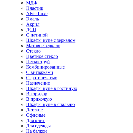
МДФ
Пластик
Alvic Luxe
Эмаль
Акрил
ДСП
С патиной
Шкафы-купе с зеркалом
Матовое зеркало
Стекло
Цветное стекло
Пескоструй
Комбинированные
С витражами
С фотопечатью
Назначение
Шкафы-купе в гостиную
В коридор
В прихожую
Шкафы-купе в спальню
Детские
Офисные
Для книг
Для одежды
На балкон