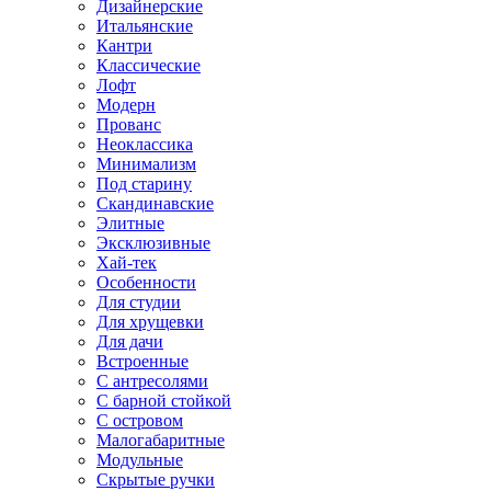
Дизайнерские
Итальянские
Кантри
Классические
Лофт
Модерн
Прованс
Неоклассика
Минимализм
Под старину
Скандинавские
Элитные
Эксклюзивные
Хай-тек
Особенности
Для студии
Для хрущевки
Для дачи
Встроенные
С антресолями
С барной стойкой
С островом
Малогабаритные
Модульные
Скрытые ручки