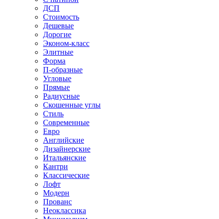
ДСП
Стоимость
Дешевые
Дорогие
Эконом-класс
Элитные
Форма
П-образные
Угловые
Прямые
Радиусные
Скошенные углы
Стиль
Современные
Евро
Английские
Дизайнерские
Итальянские
Кантри
Классические
Лофт
Модерн
Прованс
Неоклассика