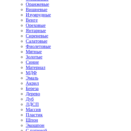
Оранжевые
Вишневые
Изумрудные
Венге
Ореховые
Янтарные
Сиреневые
Салатовые
Фиолетовые
Мятные
Золотые
Синие
Материал
МДФ
Эмаль
Акрил
Береза
Дерево
Дуб
ЛДСП
Массив
Пластик
Шпон
Экошпон
С патиной