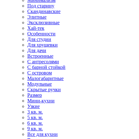
Минимализм
Под старину
Скандинавские
Элитные
Эксклюзивные
Хай-тек
Особенности
Для студии
Для хрущевки
Для дачи
Встроенные
С антресолями
С барной стойкой
С островом
Малогабаритные
Модульные
Скрытые ручки
Размер
Мини-кухни
Узкие
3 кв. м.
5 кв. м.
6 кв. м.
9 кв. м.
Все для кухни