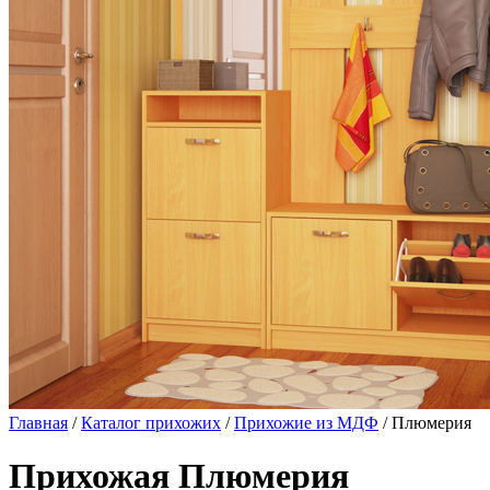
Главная
/
Каталог прихожих
/
Прихожие из МДФ
/ Плюмерия
Прихожая Плюмерия