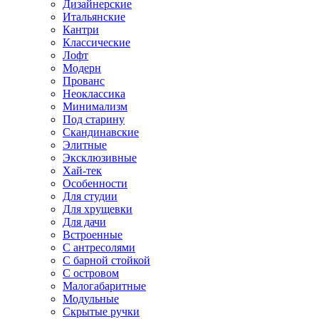
Дизайнерские
Итальянские
Кантри
Классические
Лофт
Модерн
Прованс
Неоклассика
Минимализм
Под старину
Скандинавские
Элитные
Эксклюзивные
Хай-тек
Особенности
Для студии
Для хрущевки
Для дачи
Встроенные
С антресолями
С барной стойкой
С островом
Малогабаритные
Модульные
Скрытые ручки