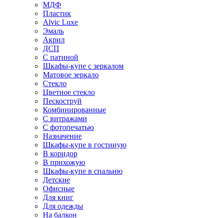
МДФ
Пластик
Alvic Luxe
Эмаль
Акрил
ДСП
С патиной
Шкафы-купе с зеркалом
Матовое зеркало
Стекло
Цветное стекло
Пескоструй
Комбинированные
С витражами
С фотопечатью
Назначение
Шкафы-купе в гостиную
В коридор
В прихожую
Шкафы-купе в спальню
Детские
Офисные
Для книг
Для одежды
На балкон