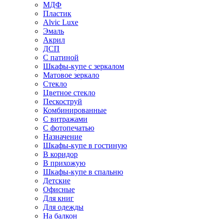
МДФ
Пластик
Alvic Luxe
Эмаль
Акрил
ДСП
С патиной
Шкафы-купе с зеркалом
Матовое зеркало
Стекло
Цветное стекло
Пескоструй
Комбинированные
С витражами
С фотопечатью
Назначение
Шкафы-купе в гостиную
В коридор
В прихожую
Шкафы-купе в спальню
Детские
Офисные
Для книг
Для одежды
На балкон