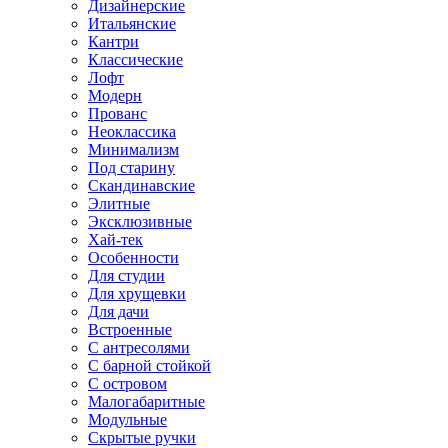
Дизайнерские
Итальянские
Кантри
Классические
Лофт
Модерн
Прованс
Неоклассика
Минимализм
Под старину
Скандинавские
Элитные
Эксклюзивные
Хай-тек
Особенности
Для студии
Для хрущевки
Для дачи
Встроенные
С антресолями
С барной стойкой
С островом
Малогабаритные
Модульные
Скрытые ручки