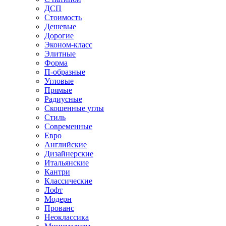
ДСП
Стоимость
Дешевые
Дорогие
Эконом-класс
Элитные
Форма
П-образные
Угловые
Прямые
Радиусные
Скошенные углы
Стиль
Современные
Евро
Английские
Дизайнерские
Итальянские
Кантри
Классические
Лофт
Модерн
Прованс
Неоклассика