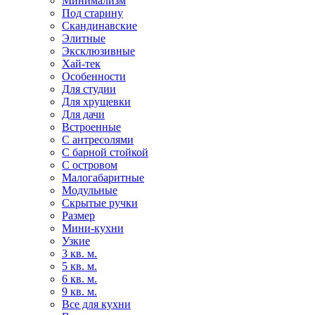
Минимализм
Под старину
Скандинавские
Элитные
Эксклюзивные
Хай-тек
Особенности
Для студии
Для хрущевки
Для дачи
Встроенные
С антресолями
С барной стойкой
С островом
Малогабаритные
Модульные
Скрытые ручки
Размер
Мини-кухни
Узкие
3 кв. м.
5 кв. м.
6 кв. м.
9 кв. м.
Все для кухни