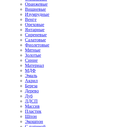
Оранжевые
Вишневые
Изумрудные
Венге
Ореховые
Янтарные
Сиреневые
Салатовые
Фиолетовые
Мятные
Золотые
Синие
Материал
МДФ
Эмаль
Акрил
Береза
Дерево
Дуб
ЛДСП
Массив
Пластик
Шпон
Экошпон
С патиной