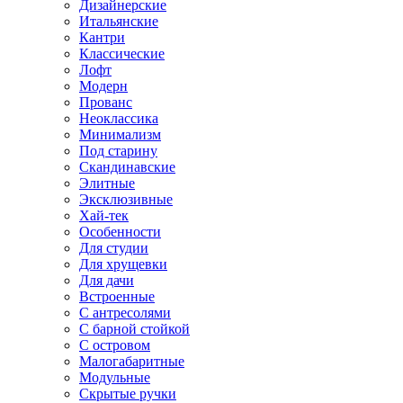
Дизайнерские
Итальянские
Кантри
Классические
Лофт
Модерн
Прованс
Неоклассика
Минимализм
Под старину
Скандинавские
Элитные
Эксклюзивные
Хай-тек
Особенности
Для студии
Для хрущевки
Для дачи
Встроенные
С антресолями
С барной стойкой
С островом
Малогабаритные
Модульные
Скрытые ручки