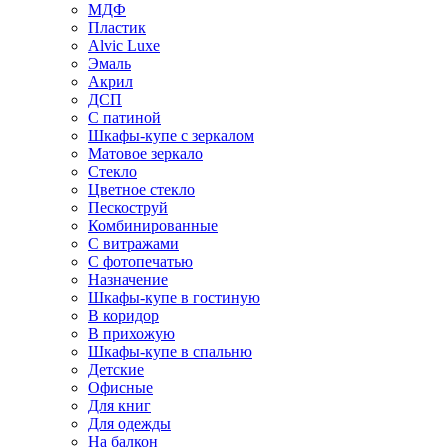
МДФ
Пластик
Alvic Luxe
Эмаль
Акрил
ДСП
С патиной
Шкафы-купе с зеркалом
Матовое зеркало
Стекло
Цветное стекло
Пескоструй
Комбинированные
С витражами
С фотопечатью
Назначение
Шкафы-купе в гостиную
В коридор
В прихожую
Шкафы-купе в спальню
Детские
Офисные
Для книг
Для одежды
На балкон