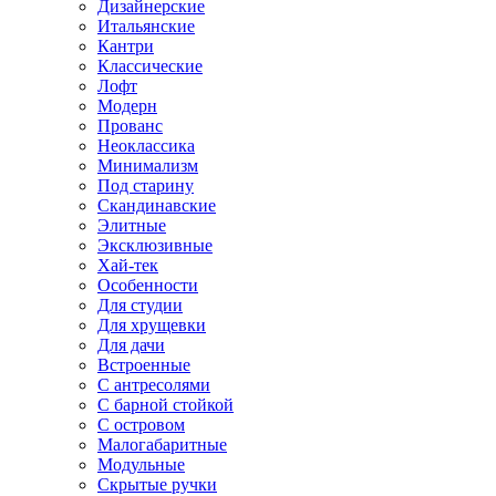
Дизайнерские
Итальянские
Кантри
Классические
Лофт
Модерн
Прованс
Неоклассика
Минимализм
Под старину
Скандинавские
Элитные
Эксклюзивные
Хай-тек
Особенности
Для студии
Для хрущевки
Для дачи
Встроенные
С антресолями
С барной стойкой
С островом
Малогабаритные
Модульные
Скрытые ручки