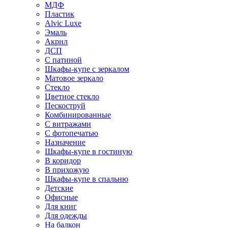
МДФ
Пластик
Alvic Luxe
Эмаль
Акрил
ДСП
С патиной
Шкафы-купе с зеркалом
Матовое зеркало
Стекло
Цветное стекло
Пескоструй
Комбинированные
С витражами
С фотопечатью
Назначение
Шкафы-купе в гостиную
В коридор
В прихожую
Шкафы-купе в спальню
Детские
Офисные
Для книг
Для одежды
На балкон