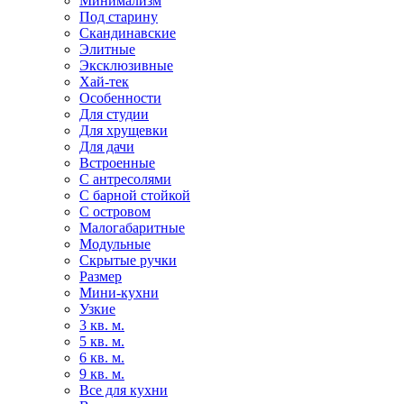
Минимализм
Под старину
Скандинавские
Элитные
Эксклюзивные
Хай-тек
Особенности
Для студии
Для хрущевки
Для дачи
Встроенные
С антресолями
С барной стойкой
С островом
Малогабаритные
Модульные
Скрытые ручки
Размер
Мини-кухни
Узкие
3 кв. м.
5 кв. м.
6 кв. м.
9 кв. м.
Все для кухни