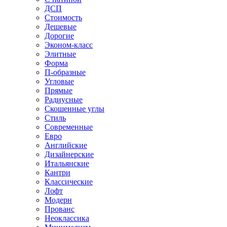
ДСП
Стоимость
Дешевые
Дорогие
Эконом-класс
Элитные
Форма
П-образные
Угловые
Прямые
Радиусные
Скошенные углы
Стиль
Современные
Евро
Английские
Дизайнерские
Итальянские
Кантри
Классические
Лофт
Модерн
Прованс
Неоклассика