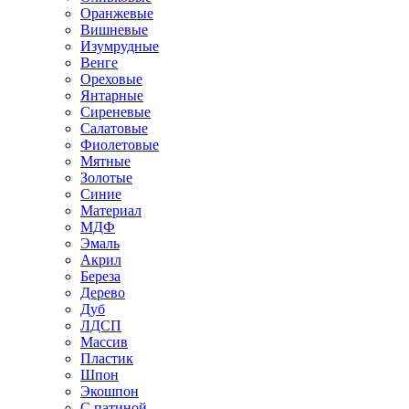
Оранжевые
Вишневые
Изумрудные
Венге
Ореховые
Янтарные
Сиреневые
Салатовые
Фиолетовые
Мятные
Золотые
Синие
Материал
МДФ
Эмаль
Акрил
Береза
Дерево
Дуб
ЛДСП
Массив
Пластик
Шпон
Экошпон
С патиной