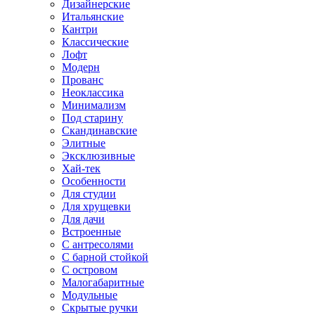
Дизайнерские
Итальянские
Кантри
Классические
Лофт
Модерн
Прованс
Неоклассика
Минимализм
Под старину
Скандинавские
Элитные
Эксклюзивные
Хай-тек
Особенности
Для студии
Для хрущевки
Для дачи
Встроенные
С антресолями
С барной стойкой
С островом
Малогабаритные
Модульные
Скрытые ручки