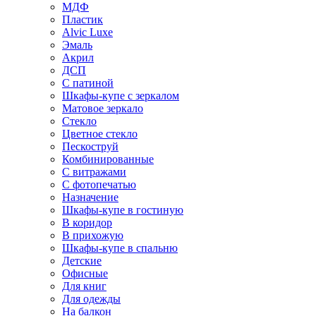
МДФ
Пластик
Alvic Luxe
Эмаль
Акрил
ДСП
С патиной
Шкафы-купе с зеркалом
Матовое зеркало
Стекло
Цветное стекло
Пескоструй
Комбинированные
С витражами
С фотопечатью
Назначение
Шкафы-купе в гостиную
В коридор
В прихожую
Шкафы-купе в спальню
Детские
Офисные
Для книг
Для одежды
На балкон