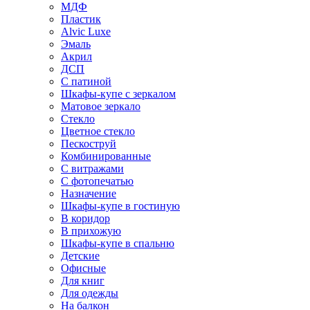
МДФ
Пластик
Alvic Luxe
Эмаль
Акрил
ДСП
С патиной
Шкафы-купе с зеркалом
Матовое зеркало
Стекло
Цветное стекло
Пескоструй
Комбинированные
С витражами
С фотопечатью
Назначение
Шкафы-купе в гостиную
В коридор
В прихожую
Шкафы-купе в спальню
Детские
Офисные
Для книг
Для одежды
На балкон