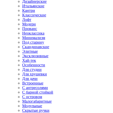
Дизайнерские
Итальянские
Кантри
Классические
Лофт
Модерн
Прованс
Неоклассика
Минимализм
Под старину
Скандинавские
Элитные
Эксклюзивные
Хай-тек
Особенности
Для студии
Для хрущевки
Для дачи
Встроенные
С антресолями
С барной стойкой
С островом
Малогабаритные
Модульные
Скрытые ручки