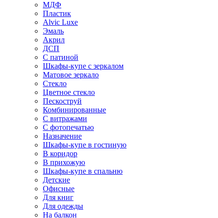
МДФ
Пластик
Alvic Luxe
Эмаль
Акрил
ДСП
С патиной
Шкафы-купе с зеркалом
Матовое зеркало
Стекло
Цветное стекло
Пескоструй
Комбинированные
С витражами
С фотопечатью
Назначение
Шкафы-купе в гостиную
В коридор
В прихожую
Шкафы-купе в спальню
Детские
Офисные
Для книг
Для одежды
На балкон