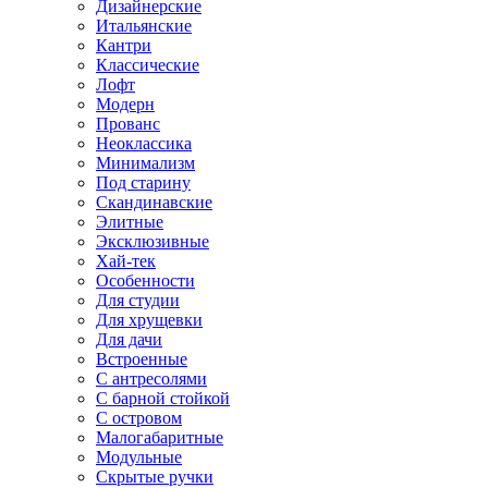
Дизайнерские
Итальянские
Кантри
Классические
Лофт
Модерн
Прованс
Неоклассика
Минимализм
Под старину
Скандинавские
Элитные
Эксклюзивные
Хай-тек
Особенности
Для студии
Для хрущевки
Для дачи
Встроенные
С антресолями
С барной стойкой
С островом
Малогабаритные
Модульные
Скрытые ручки