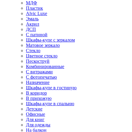
МДФ
Пластик
Alvic Luxe
Эмаль
Акрил
ДСП
С патиной
Шкафы-купе с зеркалом
Матовое зеркало
Стекло
Цветное стекло
Пескоструй
Комбинированные
С витражами
С фотопечатью
Назначение
Шкафы-купе в гостиную
В коридор
В прихожую
Шкафы-купе в спальню
Детские
Офисные
Для книг
Для одежды
На балкон