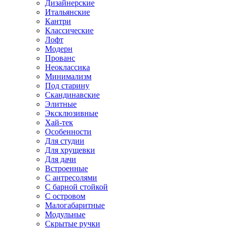
Дизайнерские
Итальянские
Кантри
Классические
Лофт
Модерн
Прованс
Неоклассика
Минимализм
Под старину
Скандинавские
Элитные
Эксклюзивные
Хай-тек
Особенности
Для студии
Для хрущевки
Для дачи
Встроенные
С антресолями
С барной стойкой
С островом
Малогабаритные
Модульные
Скрытые ручки