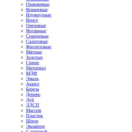
Оранжевые
Вишневые
Изумрудные
Венге
Ореховые
Янтарные
Сиреневые
Салатовые
Фиолетовые
Мятные
Золотые
Синие
Материал
МДФ
Эмаль
Акрил
Береза
Дерево
Дуб
ЛДСП
Массив
Пластик
Шпон
Экошпон
С патиной