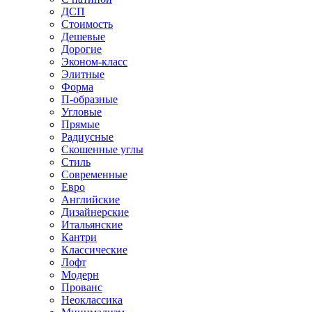
ДСП
Стоимость
Дешевые
Дорогие
Эконом-класс
Элитные
Форма
П-образные
Угловые
Прямые
Радиусные
Скошенные углы
Стиль
Современные
Евро
Английские
Дизайнерские
Итальянские
Кантри
Классические
Лофт
Модерн
Прованс
Неоклассика