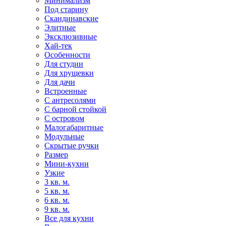
Минимализм
Под старину
Скандинавские
Элитные
Эксклюзивные
Хай-тек
Особенности
Для студии
Для хрущевки
Для дачи
Встроенные
С антресолями
С барной стойкой
С островом
Малогабаритные
Модульные
Скрытые ручки
Размер
Мини-кухни
Узкие
3 кв. м.
5 кв. м.
6 кв. м.
9 кв. м.
Все для кухни