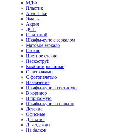
МДФ
Пластик
Alvic Luxe
Эмаль
Акрил
ДСП
С патиной
Шкафы-купе с зеркалом
Матовое зеркало
Стекло
Цветное стекло
Пескоструй
Комбинированные
С витражами
С фотопечатью
Назначение
Шкафы-купе в гостиную
В коридор
В прихожую
Шкафы-купе в спальню
Детские
Офисные
Для книг
Для одежды
На балкон