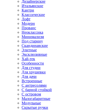
Дизайнерские
Итальянские
Кантри
Классические
Лофт
Модерн
Прованс
Неоклассика
Минимализм
Под старину
Скандинавские
Элитные
Эксклюзивные
Хай-тек
Особенности
Для студии
Для хрущевки
Для дачи
Встроенные
С антресолями
С барной стойкой
С островом
Малогабаритные
Модульные
Скрытые ручки