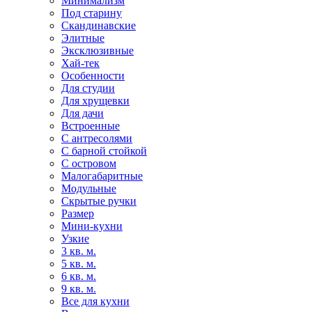
Минимализм
Под старину
Скандинавские
Элитные
Эксклюзивные
Хай-тек
Особенности
Для студии
Для хрущевки
Для дачи
Встроенные
С антресолями
С барной стойкой
С островом
Малогабаритные
Модульные
Скрытые ручки
Размер
Мини-кухни
Узкие
3 кв. м.
5 кв. м.
6 кв. м.
9 кв. м.
Все для кухни