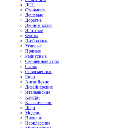
ДСП
Стоимость
Дешевые
Дорогие
Эконом-класс
Элитные
Форма
П-образные
Угловые
Прямые
Радиусные
Скошенные углы
Стиль
Современные
Евро
Английские
Дизайнерские
Итальянские
Кантри
Классические
Лофт
Модерн
Прованс
Неоклассика