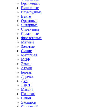
Оранжевые
Вишневые
Изумрудные
Венге
Ореховые
Янтарные
Сиреневые
Салатовые
Фиолетовые
Мятные
Золотые
Синие
Материал
МДФ
Эмаль
Акрил
Береза
Дерево
Дуб
ЛДСП
Массив
Пластик
Шпон
Экошпон
С патиной