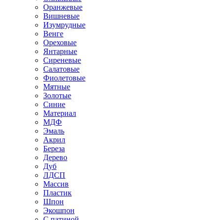
Оранжевые
Вишневые
Изумрудные
Венге
Ореховые
Янтарные
Сиреневые
Салатовые
Фиолетовые
Мятные
Золотые
Синие
Материал
МДФ
Эмаль
Акрил
Береза
Дерево
Дуб
ЛДСП
Массив
Пластик
Шпон
Экошпон
С патиной