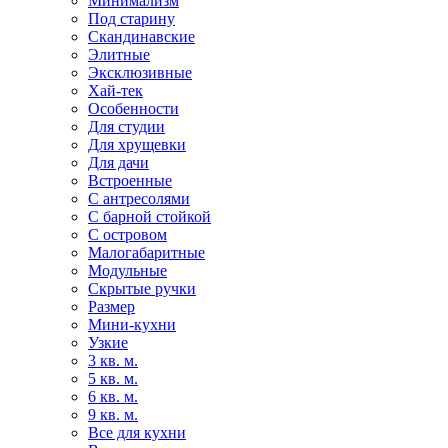
Минимализм
Под старину
Скандинавские
Элитные
Эксклюзивные
Хай-тек
Особенности
Для студии
Для хрущевки
Для дачи
Встроенные
С антресолями
С барной стойкой
С островом
Малогабаритные
Модульные
Скрытые ручки
Размер
Мини-кухни
Узкие
3 кв. м.
5 кв. м.
6 кв. м.
9 кв. м.
Все для кухни