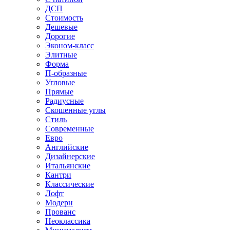
ДСП
Стоимость
Дешевые
Дорогие
Эконом-класс
Элитные
Форма
П-образные
Угловые
Прямые
Радиусные
Скошенные углы
Стиль
Современные
Евро
Английские
Дизайнерские
Итальянские
Кантри
Классические
Лофт
Модерн
Прованс
Неоклассика