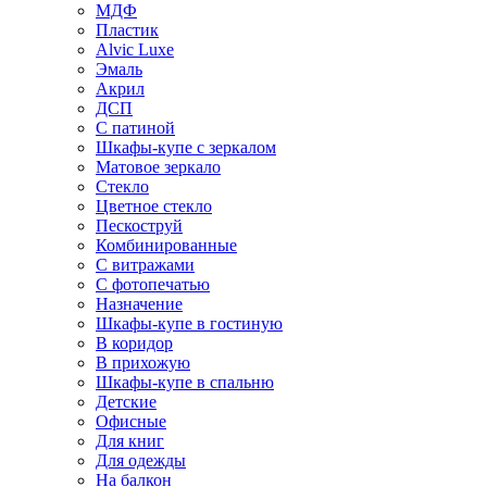
МДФ
Пластик
Alvic Luxe
Эмаль
Акрил
ДСП
С патиной
Шкафы-купе с зеркалом
Матовое зеркало
Стекло
Цветное стекло
Пескоструй
Комбинированные
С витражами
С фотопечатью
Назначение
Шкафы-купе в гостиную
В коридор
В прихожую
Шкафы-купе в спальню
Детские
Офисные
Для книг
Для одежды
На балкон