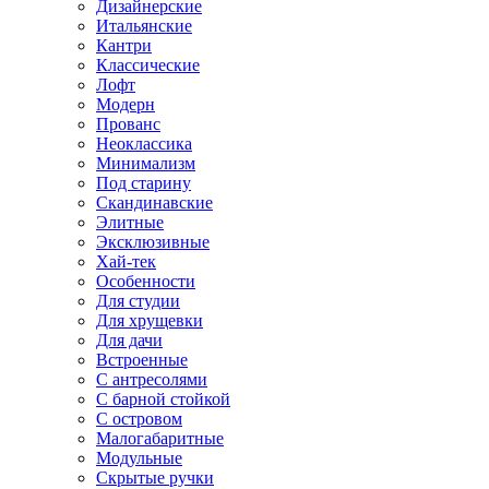
Дизайнерские
Итальянские
Кантри
Классические
Лофт
Модерн
Прованс
Неоклассика
Минимализм
Под старину
Скандинавские
Элитные
Эксклюзивные
Хай-тек
Особенности
Для студии
Для хрущевки
Для дачи
Встроенные
С антресолями
С барной стойкой
С островом
Малогабаритные
Модульные
Скрытые ручки