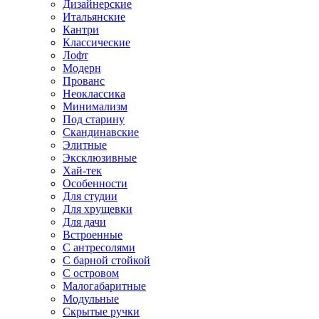
Дизайнерские
Итальянские
Кантри
Классические
Лофт
Модерн
Прованс
Неоклассика
Минимализм
Под старину
Скандинавские
Элитные
Эксклюзивные
Хай-тек
Особенности
Для студии
Для хрущевки
Для дачи
Встроенные
С антресолями
С барной стойкой
С островом
Малогабаритные
Модульные
Скрытые ручки