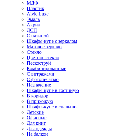
МДФ
Пластик
Alvic Luxe
Эмаль
Акрил
ДСП
С патиной
Шкафы-купе с зеркалом
Матовое зеркало
Стекло
Цветное стекло
Пескоструй
Комбинированные
С витражами
С фотопечатью
Назначение
Шкафы-купе в гостиную
В коридор
В прихожую
Шкафы-купе в спальню
Детские
Офисные
Для книг
Для одежды
На балкон