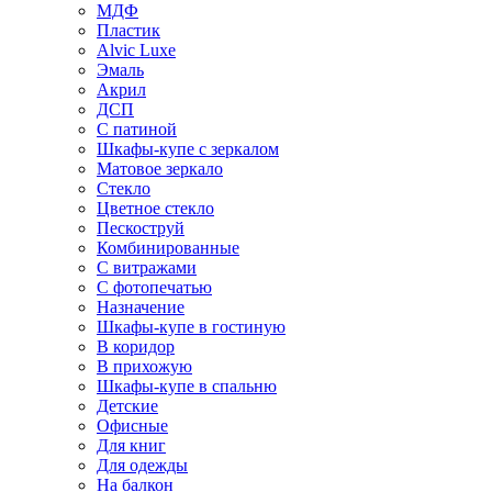
МДФ
Пластик
Alvic Luxe
Эмаль
Акрил
ДСП
С патиной
Шкафы-купе с зеркалом
Матовое зеркало
Стекло
Цветное стекло
Пескоструй
Комбинированные
С витражами
С фотопечатью
Назначение
Шкафы-купе в гостиную
В коридор
В прихожую
Шкафы-купе в спальню
Детские
Офисные
Для книг
Для одежды
На балкон