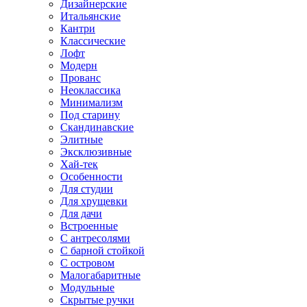
Дизайнерские
Итальянские
Кантри
Классические
Лофт
Модерн
Прованс
Неоклассика
Минимализм
Под старину
Скандинавские
Элитные
Эксклюзивные
Хай-тек
Особенности
Для студии
Для хрущевки
Для дачи
Встроенные
С антресолями
С барной стойкой
С островом
Малогабаритные
Модульные
Скрытые ручки