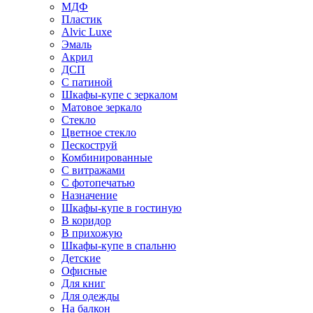
МДФ
Пластик
Alvic Luxe
Эмаль
Акрил
ДСП
С патиной
Шкафы-купе с зеркалом
Матовое зеркало
Стекло
Цветное стекло
Пескоструй
Комбинированные
С витражами
С фотопечатью
Назначение
Шкафы-купе в гостиную
В коридор
В прихожую
Шкафы-купе в спальню
Детские
Офисные
Для книг
Для одежды
На балкон