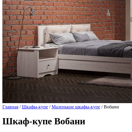
Главная
/
Шкафы-купе
/
Маленькие шкафы-купе
/ Вобани
Шкаф-купе Вобани