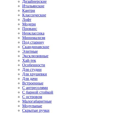
Дизайнерские
Итальянские
Кантри
Классические
Лофт
Модерн
Прованс
Неоклассика
Минимализм
Под старину
Скандинавские
Элитные
Эксклюзивные
Хай-тек
Особенности
Для студии
Для хрущевки
Для дачи
Встроенные
С антресолями
С барной стойкой
С островом
Малогабаритные
Модульные
Скрытые ручки