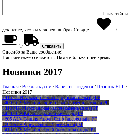
Пожалуйста,
докажите, что вы человек, выбрав
Сердце
.
Спасибо за Ваше сообщение!
Наш менеджер свяжется с Вами в ближайшее время.
Новинки 2017
Главная
/
Все для кухни
/
Варианты отделки
/
Пластик HPL
/
Новинки 2017
3415 LUN Мрамор темный (лунный рельеф) PF
3409 LOS Морион коричневый (каменная гладь) PF
3416 MK Марсианская капля (камень мика) PF
3420 LOS Калипсо (каменная гладь) PF
4605 ALV Вишня Авола Ясно (древесный) PF
4604 ALV Орех Савойя (древесный) PF
3410 LOS Морион серый (каменная гладь) PF