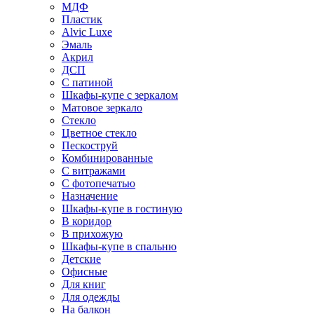
МДФ
Пластик
Alvic Luxe
Эмаль
Акрил
ДСП
С патиной
Шкафы-купе с зеркалом
Матовое зеркало
Стекло
Цветное стекло
Пескоструй
Комбинированные
С витражами
С фотопечатью
Назначение
Шкафы-купе в гостиную
В коридор
В прихожую
Шкафы-купе в спальню
Детские
Офисные
Для книг
Для одежды
На балкон