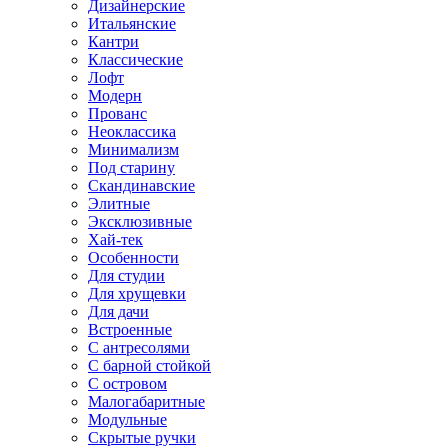
Дизайнерские
Итальянские
Кантри
Классические
Лофт
Модерн
Прованс
Неоклассика
Минимализм
Под старину
Скандинавские
Элитные
Эксклюзивные
Хай-тек
Особенности
Для студии
Для хрущевки
Для дачи
Встроенные
С антресолями
С барной стойкой
С островом
Малогабаритные
Модульные
Скрытые ручки