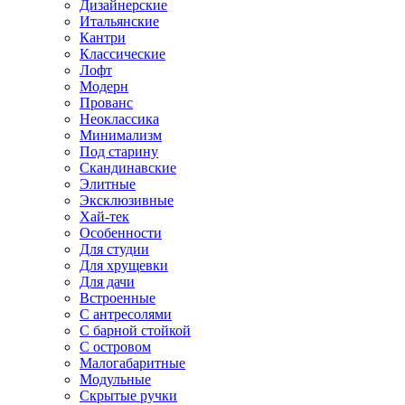
Дизайнерские
Итальянские
Кантри
Классические
Лофт
Модерн
Прованс
Неоклассика
Минимализм
Под старину
Скандинавские
Элитные
Эксклюзивные
Хай-тек
Особенности
Для студии
Для хрущевки
Для дачи
Встроенные
С антресолями
С барной стойкой
С островом
Малогабаритные
Модульные
Скрытые ручки