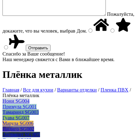
Пожалуйста,
докажите, что вы человек, выбрав
Дом
.
Спасибо за Ваше сообщение!
Наш менеджер свяжется с Вами в ближайшее время.
Плёнка металлик
Главная
/
Все для кухни
/
Варианты отделки
/
Пленка ПВХ
/
Плёнка металлик
Нони SG004
Примула SG001
Тамаринд SG003
Гуава SG007
Марула SG006
Индиго SG002
Антрацит SG 005