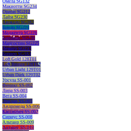
Омела SG132
Макиотти SG234
Орион SG212
Лайм SG230
Авокадо SG182
Бонди SG223
Маджента SG226
Барбарис SG236
Мангостин SG225
Лемато SG237
Борнео SG183
Loft Gold 128T01
Loft Bronze 128T02
Urban Light 129T01
Urban Dark 129T02
Урсула SS-001
Феникс SS-002
Лира SS-003
Вега SS-004
Эридан SS-005
Андромеда SS-006
Кассиопея SS-007
Сириус SS-008
Альтаир SS-009
Антарес SS-010