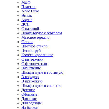
МДФ
Пластик
Alvic Luxe
Эмаль
Акрил
ДСП
С патиной
Шкафы-купе с зеркалом
Матовое зеркало
Стекло
Цветное стекло
Пескоструй
Комбинированные
С витражами
С фотопечатью
Назначение
Шкафы-купе в гостиную
В коридор
В прихожую
Шкафы-купе в спальню
Детские
Офисные
Для книг
Для одежды
На балкон