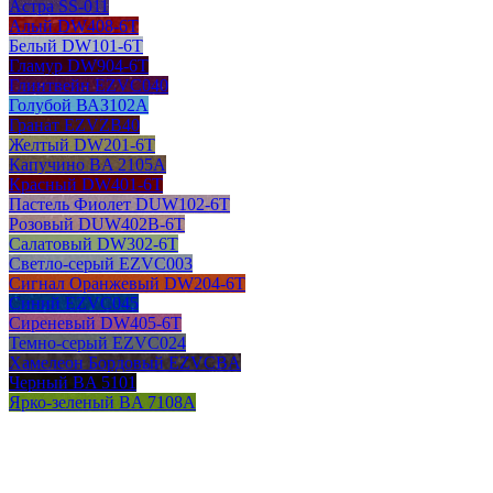
Астра SS-011
Алый DW408-6T
Белый DW101-6T
Гламур DW904-6T
Глинтвейн EZVC040
Голубой ВАЗ102А
Гранат EZVZB40
Желтый DW201-6T
Капучино BA 2105A
Красный DW401-6T
Пастель Фиолет DUW102-6T
Розовый DUW402B-6T
Салатовый DW302-6T
Светло-серый EZVC003
Сигнал Оранжевый DW204-6T
Синий EZVC045
Сиреневый DW405-6T
Темно-серый EZVC024
Хамелеон Бордовый EZVCBA
Черный BA 5101
Ярко-зеленый BA 7108A