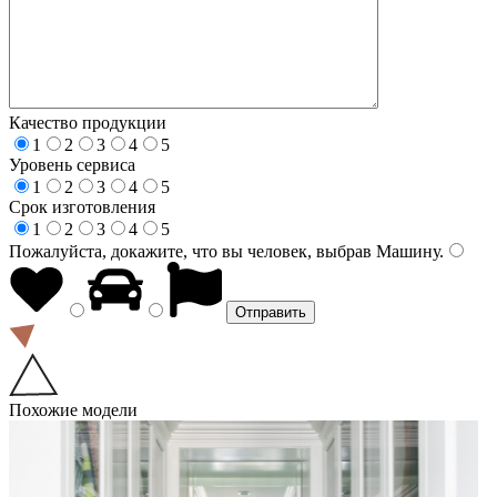
Качество продукции
1
2
3
4
5
Уровень сервиса
1
2
3
4
5
Срок изготовления
1
2
3
4
5
Пожалуйста, докажите, что вы человек, выбрав
Машину
.
Похожие модели