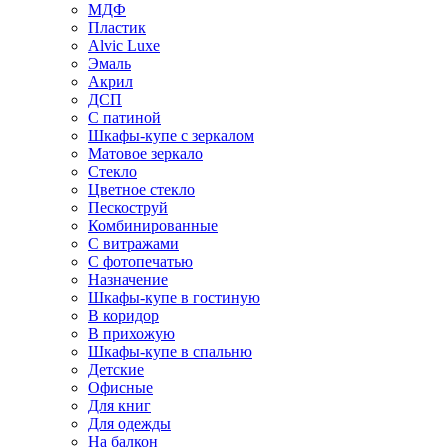
МДФ
Пластик
Alvic Luxe
Эмаль
Акрил
ДСП
С патиной
Шкафы-купе с зеркалом
Матовое зеркало
Стекло
Цветное стекло
Пескоструй
Комбинированные
С витражами
С фотопечатью
Назначение
Шкафы-купе в гостиную
В коридор
В прихожую
Шкафы-купе в спальню
Детские
Офисные
Для книг
Для одежды
На балкон