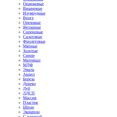
Оранжевые
Вишневые
Изумрудные
Венге
Ореховые
Янтарные
Сиреневые
Салатовые
Фиолетовые
Мятные
Золотые
Синие
Материал
МДФ
Эмаль
Акрил
Береза
Дерево
Дуб
ЛДСП
Массив
Пластик
Шпон
Экошпон
С патиной