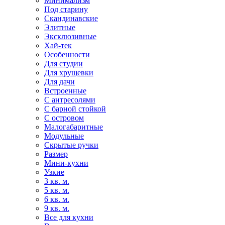
Минимализм
Под старину
Скандинавские
Элитные
Эксклюзивные
Хай-тек
Особенности
Для студии
Для хрущевки
Для дачи
Встроенные
С антресолями
С барной стойкой
С островом
Малогабаритные
Модульные
Скрытые ручки
Размер
Мини-кухни
Узкие
3 кв. м.
5 кв. м.
6 кв. м.
9 кв. м.
Все для кухни