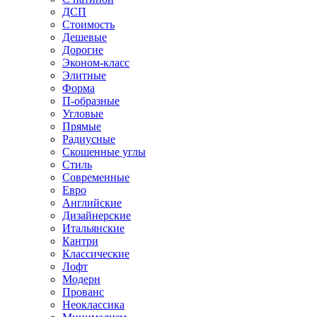
ДСП
Стоимость
Дешевые
Дорогие
Эконом-класс
Элитные
Форма
П-образные
Угловые
Прямые
Радиусные
Скошенные углы
Стиль
Современные
Евро
Английские
Дизайнерские
Итальянские
Кантри
Классические
Лофт
Модерн
Прованс
Неоклассика