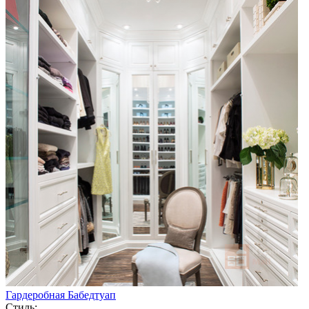
Гардеробная Бабедтуап
Стиль: