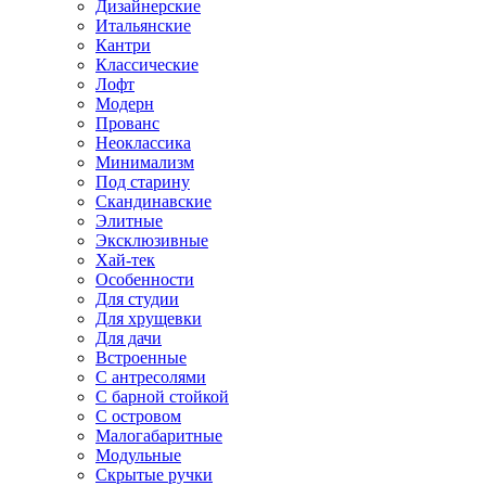
Дизайнерские
Итальянские
Кантри
Классические
Лофт
Модерн
Прованс
Неоклассика
Минимализм
Под старину
Скандинавские
Элитные
Эксклюзивные
Хай-тек
Особенности
Для студии
Для хрущевки
Для дачи
Встроенные
С антресолями
С барной стойкой
С островом
Малогабаритные
Модульные
Скрытые ручки