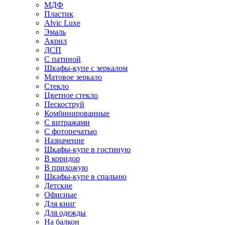
МДФ
Пластик
Alvic Luxe
Эмаль
Акрил
ДСП
С патиной
Шкафы-купе с зеркалом
Матовое зеркало
Стекло
Цветное стекло
Пескоструй
Комбинированные
С витражами
С фотопечатью
Назначение
Шкафы-купе в гостиную
В коридор
В прихожую
Шкафы-купе в спальню
Детские
Офисные
Для книг
Для одежды
На балкон