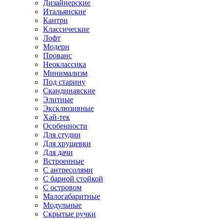
Дизайнерские
Итальянские
Кантри
Классические
Лофт
Модерн
Прованс
Неоклассика
Минимализм
Под старину
Скандинавские
Элитные
Эксклюзивные
Хай-тек
Особенности
Для студии
Для хрущевки
Для дачи
Встроенные
С антресолями
С барной стойкой
С островом
Малогабаритные
Модульные
Скрытые ручки