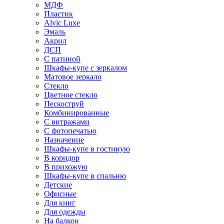
МДФ
Пластик
Alvic Luxe
Эмаль
Акрил
ДСП
С патиной
Шкафы-купе с зеркалом
Матовое зеркало
Стекло
Цветное стекло
Пескоструй
Комбинированные
С витражами
С фотопечатью
Назначение
Шкафы-купе в гостиную
В коридор
В прихожую
Шкафы-купе в спальню
Детские
Офисные
Для книг
Для одежды
На балкон