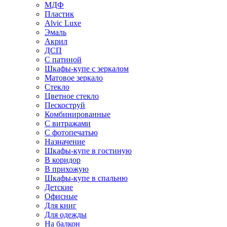
МДФ
Пластик
Alvic Luxe
Эмаль
Акрил
ДСП
С патиной
Шкафы-купе с зеркалом
Матовое зеркало
Стекло
Цветное стекло
Пескоструй
Комбинированные
С витражами
С фотопечатью
Назначение
Шкафы-купе в гостиную
В коридор
В прихожую
Шкафы-купе в спальню
Детские
Офисные
Для книг
Для одежды
На балкон