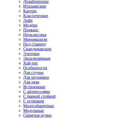
Дизайнерские
Итальянские
Кантри
Классические
Лофт
Модерн
Прованс
Неоклассика
Минимализм
Под старину
Скандинавские
Элитные
Эксклюзивные
Хай-тек
Особенности
Для студии
Для хрущевки
Для дачи
Встроенные
С антресолями
С барной стойкой
С островом
Малогабаритные
Модульные
Скрытые ручки