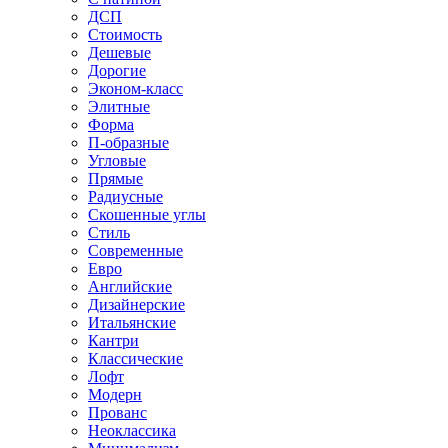
ДСП
Стоимость
Дешевые
Дорогие
Эконом-класс
Элитные
Форма
П-образные
Угловые
Прямые
Радиусные
Скошенные углы
Стиль
Современные
Евро
Английские
Дизайнерские
Итальянские
Кантри
Классические
Лофт
Модерн
Прованс
Неоклассика