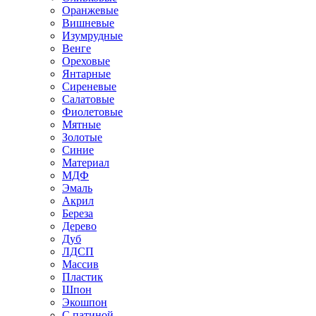
Оранжевые
Вишневые
Изумрудные
Венге
Ореховые
Янтарные
Сиреневые
Салатовые
Фиолетовые
Мятные
Золотые
Синие
Материал
МДФ
Эмаль
Акрил
Береза
Дерево
Дуб
ЛДСП
Массив
Пластик
Шпон
Экошпон
С патиной