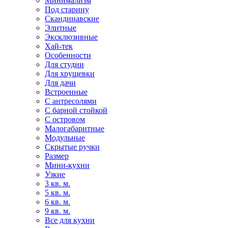
Минимализм
Под старину
Скандинавские
Элитные
Эксклюзивные
Хай-тек
Особенности
Для студии
Для хрущевки
Для дачи
Встроенные
С антресолями
С барной стойкой
С островом
Малогабаритные
Модульные
Скрытые ручки
Размер
Мини-кухни
Узкие
3 кв. м.
5 кв. м.
6 кв. м.
9 кв. м.
Все для кухни