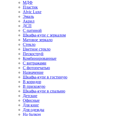
МДФ
Пластик
Alvic Luxe
Эмаль
Акрил
ДСП
С патиной
Шкафы-купе с зеркалом
Матовое зеркало
Стекло
Цветное стекло
Пескоструй
Комбинированные
С витражами
С фотопечатью
Назначение
Шкафы-купе в гостиную
В коридор
В прихожую
Шкафы-купе в спальню
Детские
Офисные
Для книг
Для одежды
На балкон