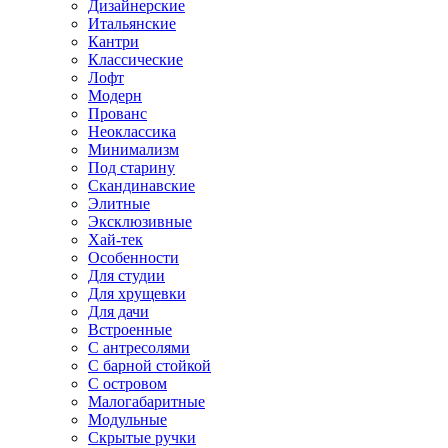
Дизайнерские
Итальянские
Кантри
Классические
Лофт
Модерн
Прованс
Неоклассика
Минимализм
Под старину
Скандинавские
Элитные
Эксклюзивные
Хай-тек
Особенности
Для студии
Для хрущевки
Для дачи
Встроенные
С антресолями
С барной стойкой
С островом
Малогабаритные
Модульные
Скрытые ручки