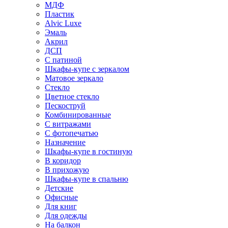
МДФ
Пластик
Alvic Luxe
Эмаль
Акрил
ДСП
С патиной
Шкафы-купе с зеркалом
Матовое зеркало
Стекло
Цветное стекло
Пескоструй
Комбинированные
С витражами
С фотопечатью
Назначение
Шкафы-купе в гостиную
В коридор
В прихожую
Шкафы-купе в спальню
Детские
Офисные
Для книг
Для одежды
На балкон