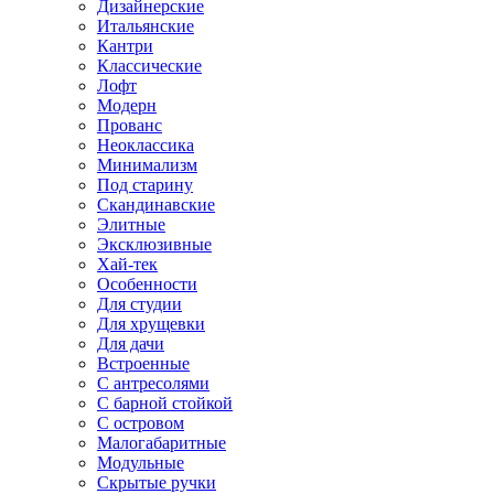
Дизайнерские
Итальянские
Кантри
Классические
Лофт
Модерн
Прованс
Неоклассика
Минимализм
Под старину
Скандинавские
Элитные
Эксклюзивные
Хай-тек
Особенности
Для студии
Для хрущевки
Для дачи
Встроенные
С антресолями
С барной стойкой
С островом
Малогабаритные
Модульные
Скрытые ручки