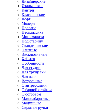
Дизайнерские
Итальянские
Кантри
Классические
Лофт
Модерн
Прованс
Неоклассика
Минимализм
Под старину
Скандинавские
Элитные
Эксклюзивные
Хай-тек
Особенности
Для студии
Для хрущевки
Для дачи
Встроенные
С антресолями
С барной стойкой
С островом
Малогабаритные
Модульные
Скрытые ручки