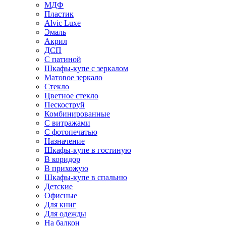
МДФ
Пластик
Alvic Luxe
Эмаль
Акрил
ДСП
С патиной
Шкафы-купе с зеркалом
Матовое зеркало
Стекло
Цветное стекло
Пескоструй
Комбинированные
С витражами
С фотопечатью
Назначение
Шкафы-купе в гостиную
В коридор
В прихожую
Шкафы-купе в спальню
Детские
Офисные
Для книг
Для одежды
На балкон