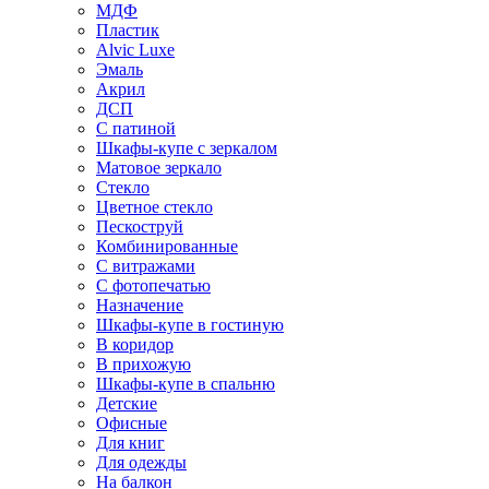
МДФ
Пластик
Alvic Luxe
Эмаль
Акрил
ДСП
С патиной
Шкафы-купе с зеркалом
Матовое зеркало
Стекло
Цветное стекло
Пескоструй
Комбинированные
С витражами
С фотопечатью
Назначение
Шкафы-купе в гостиную
В коридор
В прихожую
Шкафы-купе в спальню
Детские
Офисные
Для книг
Для одежды
На балкон