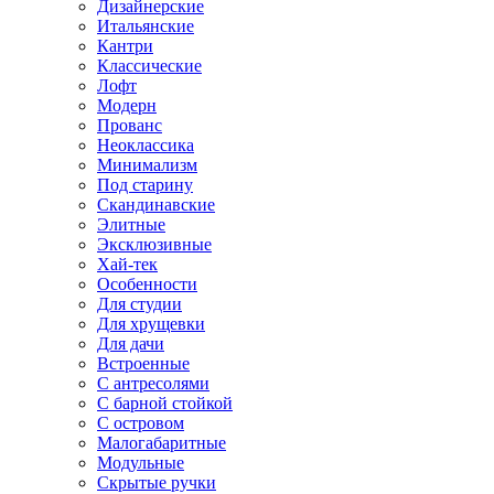
Дизайнерские
Итальянские
Кантри
Классические
Лофт
Модерн
Прованс
Неоклассика
Минимализм
Под старину
Скандинавские
Элитные
Эксклюзивные
Хай-тек
Особенности
Для студии
Для хрущевки
Для дачи
Встроенные
С антресолями
С барной стойкой
С островом
Малогабаритные
Модульные
Скрытые ручки