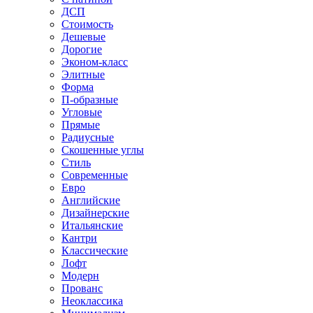
ДСП
Стоимость
Дешевые
Дорогие
Эконом-класс
Элитные
Форма
П-образные
Угловые
Прямые
Радиусные
Скошенные углы
Стиль
Современные
Евро
Английские
Дизайнерские
Итальянские
Кантри
Классические
Лофт
Модерн
Прованс
Неоклассика