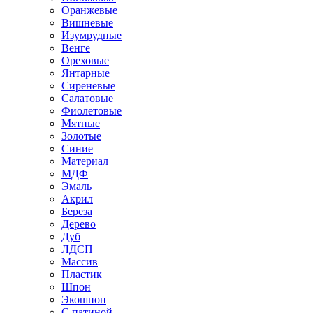
Оранжевые
Вишневые
Изумрудные
Венге
Ореховые
Янтарные
Сиреневые
Салатовые
Фиолетовые
Мятные
Золотые
Синие
Материал
МДФ
Эмаль
Акрил
Береза
Дерево
Дуб
ЛДСП
Массив
Пластик
Шпон
Экошпон
С патиной