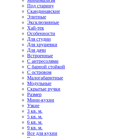
Минимализм
Под старину
Скандинавские
Элитные
Эксклюзивные
Хай-тек
Особенности
Для студии
Для хрущевки
Для дачи
Встроенные
С антресолями
С барной стойкой
С островом
Малогабаритные
Модульные
Скрытые ручки
Размер
Мини-кухни
Узкие
3 кв. м.
5 кв. м.
6 кв. м.
9 кв. м.
Все для кухни