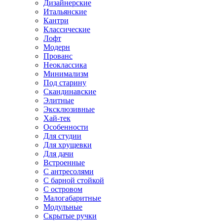
Дизайнерские
Итальянские
Кантри
Классические
Лофт
Модерн
Прованс
Неоклассика
Минимализм
Под старину
Скандинавские
Элитные
Эксклюзивные
Хай-тек
Особенности
Для студии
Для хрущевки
Для дачи
Встроенные
С антресолями
С барной стойкой
С островом
Малогабаритные
Модульные
Скрытые ручки