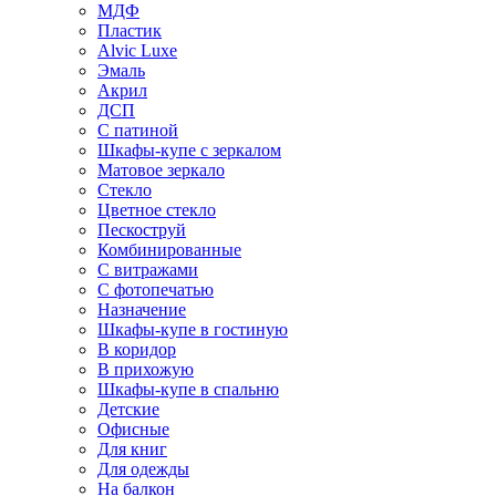
МДФ
Пластик
Alvic Luxe
Эмаль
Акрил
ДСП
С патиной
Шкафы-купе с зеркалом
Матовое зеркало
Стекло
Цветное стекло
Пескоструй
Комбинированные
С витражами
С фотопечатью
Назначение
Шкафы-купе в гостиную
В коридор
В прихожую
Шкафы-купе в спальню
Детские
Офисные
Для книг
Для одежды
На балкон