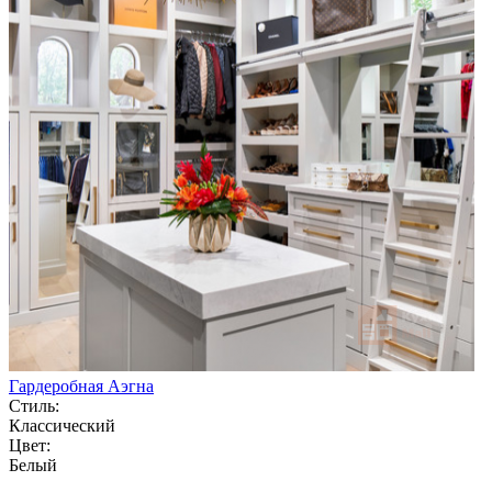
Гардеробная Аэгна
Стиль:
Классический
Цвет:
Белый