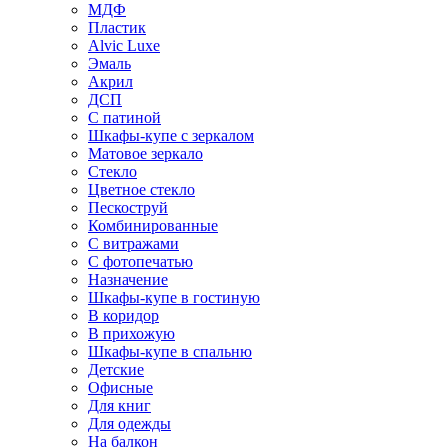
МДФ
Пластик
Alvic Luxe
Эмаль
Акрил
ДСП
С патиной
Шкафы-купе с зеркалом
Матовое зеркало
Стекло
Цветное стекло
Пескоструй
Комбинированные
С витражами
С фотопечатью
Назначение
Шкафы-купе в гостиную
В коридор
В прихожую
Шкафы-купе в спальню
Детские
Офисные
Для книг
Для одежды
На балкон