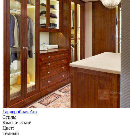
Гардеробная Аю
Стиль:
Классический
Цвет:
Темный