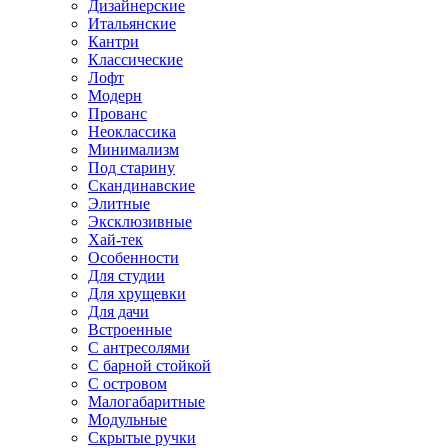
Дизайнерские
Итальянские
Кантри
Классические
Лофт
Модерн
Прованс
Неоклассика
Минимализм
Под старину
Скандинавские
Элитные
Эксклюзивные
Хай-тек
Особенности
Для студии
Для хрущевки
Для дачи
Встроенные
С антресолями
С барной стойкой
С островом
Малогабаритные
Модульные
Скрытые ручки