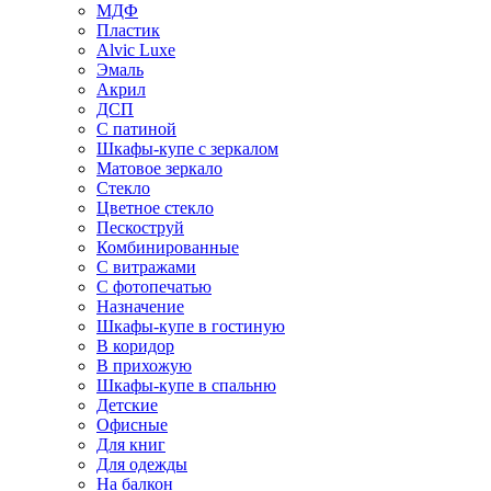
МДФ
Пластик
Alvic Luxe
Эмаль
Акрил
ДСП
С патиной
Шкафы-купе с зеркалом
Матовое зеркало
Стекло
Цветное стекло
Пескоструй
Комбинированные
С витражами
С фотопечатью
Назначение
Шкафы-купе в гостиную
В коридор
В прихожую
Шкафы-купе в спальню
Детские
Офисные
Для книг
Для одежды
На балкон