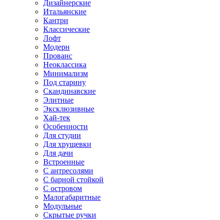
Дизайнерские
Итальянские
Кантри
Классические
Лофт
Модерн
Прованс
Неоклассика
Минимализм
Под старину
Скандинавские
Элитные
Эксклюзивные
Хай-тек
Особенности
Для студии
Для хрущевки
Для дачи
Встроенные
С антресолями
С барной стойкой
С островом
Малогабаритные
Модульные
Скрытые ручки