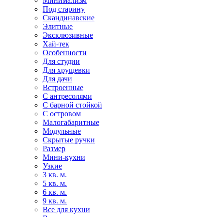
Минимализм
Под старину
Скандинавские
Элитные
Эксклюзивные
Хай-тек
Особенности
Для студии
Для хрущевки
Для дачи
Встроенные
С антресолями
С барной стойкой
С островом
Малогабаритные
Модульные
Скрытые ручки
Размер
Мини-кухни
Узкие
3 кв. м.
5 кв. м.
6 кв. м.
9 кв. м.
Все для кухни