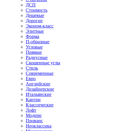
ДСП
Стоимость
Дешевые
Дорогие
Эконом-класс
Элитные
Форма
П-образные
Угловые
Прямые
Радиусные
Скошенные углы
Стиль
Современные
Евро
Английские
Дизайнерские
Итальянские
Кантри
Классические
Лофт
Модерн
Прованс
Неоклассика