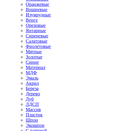
Оранжевые
Вишневые
Изумрудные
Венге
Ореховые
Янтарные
Сиреневые
Салатовые
Фиолетовые
Мятные
Золотые
Синие
Материал
МДФ
Эмаль
Акрил
Береза
Дерево
Дуб
ЛДСП
Массив
Пластик
Шпон
Экошпон
С патиной