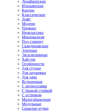
Дизайнерские
Итальянские
Кантри
Классические
Лофт
Модерн
Прованс
Неоклассика
Минимализм
Под старину
Скандинавские
Элитные
Эксклюзивные
Хай-тек
Особенности
Для студии
Для хрущевки
Для дачи
Встроенные
С антресолями
С барной стойкой
С островом
Малогабаритные
Модульные
Скрытые ручки