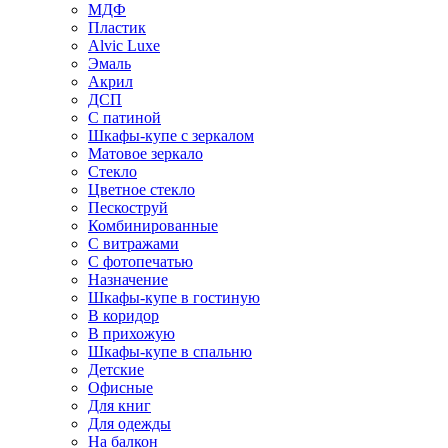
МДФ
Пластик
Alvic Luxe
Эмаль
Акрил
ДСП
С патиной
Шкафы-купе с зеркалом
Матовое зеркало
Стекло
Цветное стекло
Пескоструй
Комбинированные
С витражами
С фотопечатью
Назначение
Шкафы-купе в гостиную
В коридор
В прихожую
Шкафы-купе в спальню
Детские
Офисные
Для книг
Для одежды
На балкон