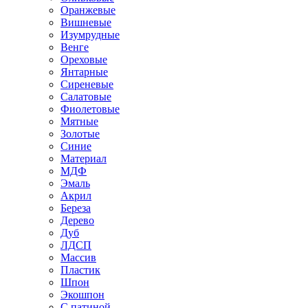
Оранжевые
Вишневые
Изумрудные
Венге
Ореховые
Янтарные
Сиреневые
Салатовые
Фиолетовые
Мятные
Золотые
Синие
Материал
МДФ
Эмаль
Акрил
Береза
Дерево
Дуб
ЛДСП
Массив
Пластик
Шпон
Экошпон
С патиной