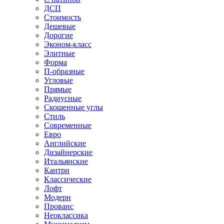
ДСП
Стоимость
Дешевые
Дорогие
Эконом-класс
Элитные
Форма
П-образные
Угловые
Прямые
Радиусные
Скошенные углы
Стиль
Современные
Евро
Английские
Дизайнерские
Итальянские
Кантри
Классические
Лофт
Модерн
Прованс
Неоклассика