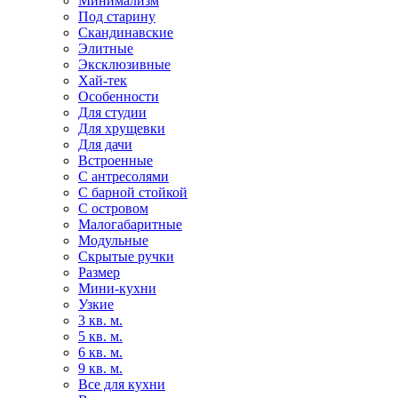
Минимализм
Под старину
Скандинавские
Элитные
Эксклюзивные
Хай-тек
Особенности
Для студии
Для хрущевки
Для дачи
Встроенные
С антресолями
С барной стойкой
С островом
Малогабаритные
Модульные
Скрытые ручки
Размер
Мини-кухни
Узкие
3 кв. м.
5 кв. м.
6 кв. м.
9 кв. м.
Все для кухни