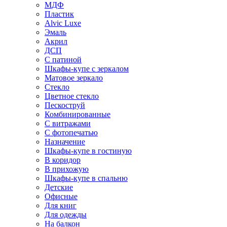
МДФ
Пластик
Alvic Luxe
Эмаль
Акрил
ДСП
С патиной
Шкафы-купе с зеркалом
Матовое зеркало
Стекло
Цветное стекло
Пескоструй
Комбинированные
С витражами
С фотопечатью
Назначение
Шкафы-купе в гостиную
В коридор
В прихожую
Шкафы-купе в спальню
Детские
Офисные
Для книг
Для одежды
На балкон