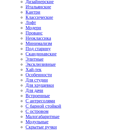
Дизайнерские
Итальянские
Кантри
Классические
Лофт
Модерн
Прованс
Неоклассика
Минимализм
Под старину
Скандинавские
Элитные
Эксклюзивные
Хай-тек
Особенности
Для студии
Для хрущевки
Для дачи
Встроенные
С антресолями
С барной стойкой
С островом
Малогабаритные
Модульные
Скрытые ручки