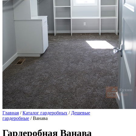
Главная
/
Каталог гардеробных
/
Дешевые
гардеробные
/ Ванава
Гардеробная Ванава