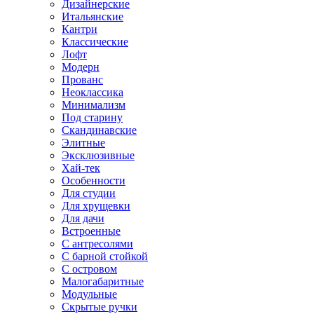
Дизайнерские
Итальянские
Кантри
Классические
Лофт
Модерн
Прованс
Неоклассика
Минимализм
Под старину
Скандинавские
Элитные
Эксклюзивные
Хай-тек
Особенности
Для студии
Для хрущевки
Для дачи
Встроенные
С антресолями
С барной стойкой
С островом
Малогабаритные
Модульные
Скрытые ручки