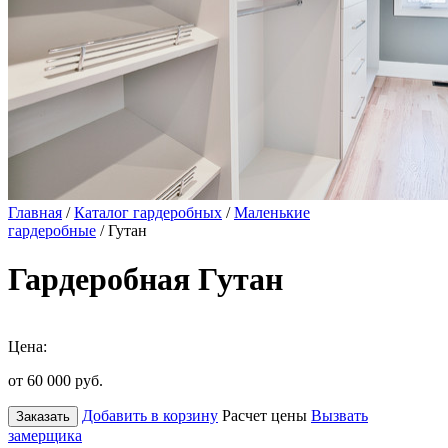
Главная
/
Каталог гардеробных
/
Маленькие
гардеробные
/ Гутан
Гардеробная Гутан
Цена:
от 60 000
руб.
Добавить в корзину
Расчет цены
Вызвать
Заказать
замерщика