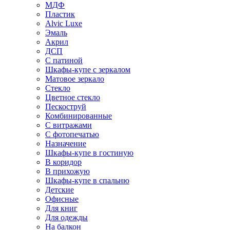
МДФ
Пластик
Alvic Luxe
Эмаль
Акрил
ДСП
С патиной
Шкафы-купе с зеркалом
Матовое зеркало
Стекло
Цветное стекло
Пескоструй
Комбинированные
С витражами
С фотопечатью
Назначение
Шкафы-купе в гостиную
В коридор
В прихожую
Шкафы-купе в спальню
Детские
Офисные
Для книг
Для одежды
На балкон